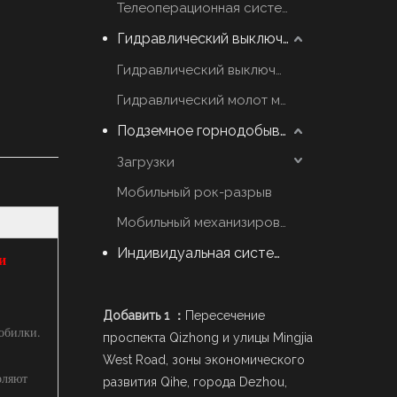
Телеоперационная система
Гидравлический выключатель молот
Гидравлический выключатель марки YZH
Гидравлический молот марки Rammer
Подземное горнодобывающее оборудование
Загрузки
Мобильный рок-разрыв
Мобильный механизированный Scaler
Индивидуальная система стрел
и
Добавить 1 ：
Пересечение
обилки.
проспекта Qizhong и улицы Mingjia
West Road, зоны экономического
оляют
развития Qihe, города Dezhou,