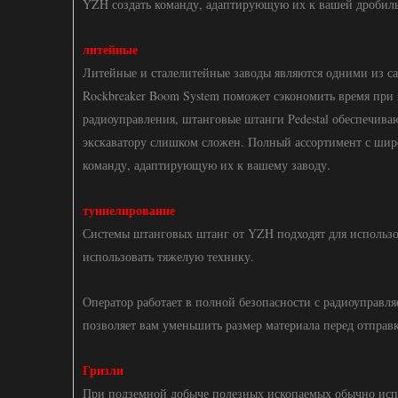
YZH создать команду, адаптирующую их к вашей дробиль
литейные
Литейные и сталелитейные заводы являются одними из са
Rockbreaker Boom System поможет сэкономить время при 
радиоуправления, штанговые штанги Pedestal обеспечиваю
экскаватору слишком сложен. Полный ассортимент с шир
команду, адаптирующую их к вашему заводу.
туннелирование
Системы штанговых штанг от YZH подходят для использов
использовать тяжелую технику.
Оператор работает в полной безопасности с радиоуправл
позволяет вам уменьшить размер материала перед отправк
Гризли
При подземной добыче полезных ископаемых обычно испо