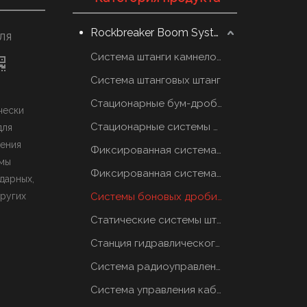
Rockbreaker Boom System
ля
Система штанги камнеломщика
Система штанговых штанг
Стационарные бум-дробилки
чески
Стационарные системы отбойных молотков
для
шения
Фиксированная система грохотов
емы
Фиксированная система грохотов
дарных,
других
Системы боновых дробилок
Статические системы штанговых отбойников
Станция гидравлического масла
Система радиоуправления
Система управления кабиной