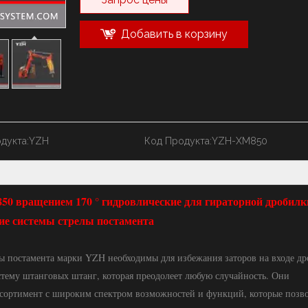
Добавить в корзину
дукта:
YZH
Код Продукта:
YZH-XM850
 вращением 170 ° гидровлические для гираторной дробилк
е системы стрелы постамента
ы постамента марки YZH необходимы для избежания заторов на входе др
истему штанговых штанг, которая преодолеет любую случайность. Они
ссортимент с широким спектром возможностей и функций, которые позв