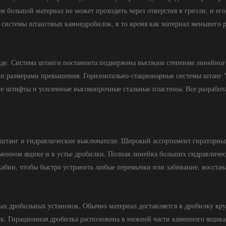
м большой материал не может проходить через отверстия в гризли, и его
 системы штанговых камнедробилок, в то время как материал меньшего 
де. Система штанги постамента подвержена высоким степеням линейног
и и размерами превышения. Горизонтально-стационарные системы штанг
ие штифты и усиленные высокопрочные стальные пластины. Все разработ
 штанг и гидравлические выключатели. Широкий ассортимент гираторны
менном ящике и в устье дробилки. Полная линейка больших гидравличе
абин, чтобы быстро устранить любые перемычки или забивание, восстан
ных дробильных установок. Обычно материал доставляется в дробилку к
к. Гирационная дробилка расположена в нижней части каменного ящика