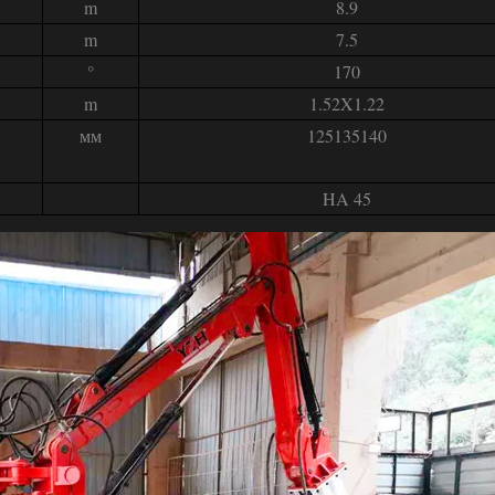
m
8.9
m
7.5
°
170
m
1.52X1.22
мм
125135140
HA 45