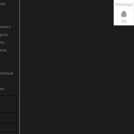
лом
WhatsApp
QQ
аемого
рела
ыть
ния.
ическая
ие.