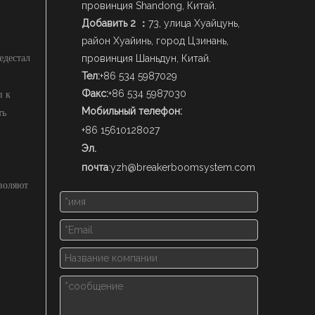
провинция Shandong, Китай.
Добавить 2 ：
73, улица Хуайцунь,
район Хуайинь, город Цзинань,
едестал
провинция Шаньдун, Китай.
Тел:
+86 534 5987029
п к
Факс:
+86 534 5987030
ть
Мобильный телефон:
+86 15610128027
Эл.
почта
:
yzh@breakerboomsystem.com
зволяют