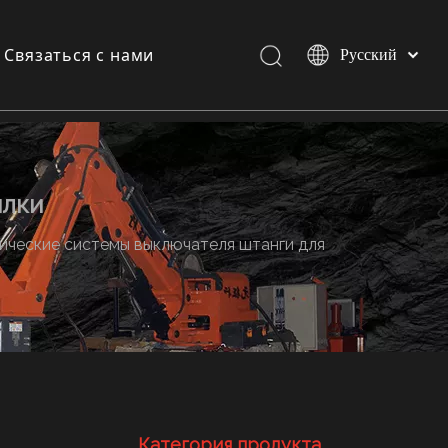
Связаться с нами
Pусский
Español
English
и
и
илки
ические системы выключателя штанги для
Категория продукта