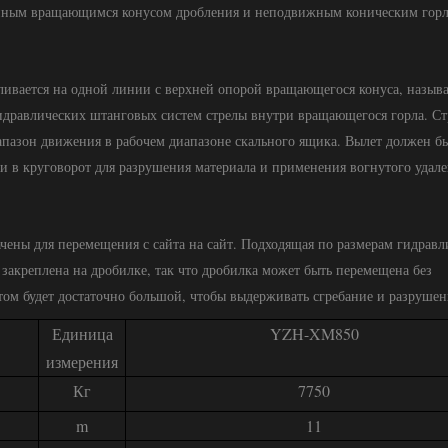
енным вращающимся конусом дробления и неподвижным коническим гор
ливается на одной линии с верхней опорой вращающегося конуса, назыв
идравлических штанговых систем стрелы внутри вращающегося горла. Ст
апазон движения в рабочем диапазоне скального ящика. Вылет должен б
и в круговорот для разрушения материала и применения вогнутого удале
чены для перемещения с сайта на сайт. Подходящая по размерам гидравл
закреплена на дробилке, так что дробилка может быть перемещена без
том будет достаточно большой, чтобы выдерживать сгребание и разрушен
Единица
YZH-XM850
измерения
Кг
7750
m
11