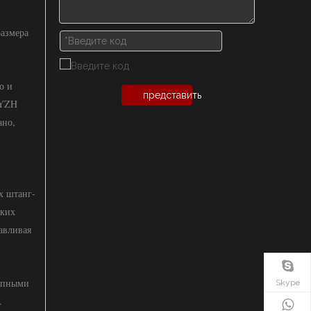
размера
о и
представить
 YZH
ано,
х штанг-
ских
авливая
рупными
Skype
.