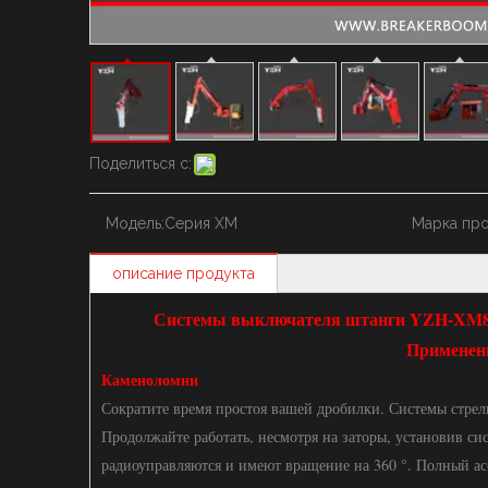
Поделиться с:
Модель:
Серия ХМ
Марка про
описание продукта
Системы выключателя штанги YZH-XM850
Применени
Каменоломни
Сократите время простоя вашей дробилки. Системы стрел
Продолжайте работать, несмотря на заторы, установив с
радиоуправляются и имеют вращение на 360 °. Полный а