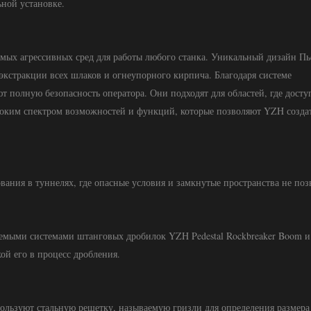
ной установке.
мых агрессивных сред для работы любого станка. Уникальный дизайн Пь
экстракции всех шлаков и огнеупорного кирпича. Благодаря системе
т полную безопасность оператора. Они подходят для областей, где досту
оким спектром возможностей и функций, которые позволяют YZH созда
ания в туннелях, где опасные условия и замкнутые пространства не по
яемыми системами штанговых дробилок YZH Pedestal Rockbreaker Boom и
ой его в процесс дробления.
льзуют стальную решетку, называемую гризли для определения размера