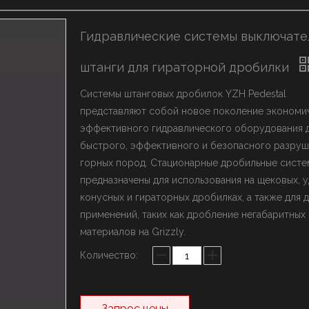
ыключатель марки YZH
олот марки Rammer
Гидравлические системы выключате
истема стрел
штанги для гираторной дробилки
Системы штанговых дробилок YZH Pedestal
представляют собой новое поколение экономи
эффективного гидравлического оборудования 
быстрого, эффективного и безопасного разру
горных пород. Стационарные дробильные сист
предназначены для использования на щековых, у
конусных и гираторных дробилках, а также для 
применений, таких как дробление негабаритных
материалов на Grizzly.
Количество:
Запрос цены