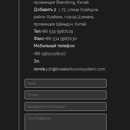
провинция Shandong, Китай.
Добавить 2 ：
73, улица Хуайцунь,
район Хуайинь, город Цзинань,
провинция Шаньдун, Китай.
Тел:
+86 534 5987029
Факс:
+86 534 5987030
Мобильный телефон:
+86 15610128027
Эл.
почта
:
yzh@breakerboomsystem.com