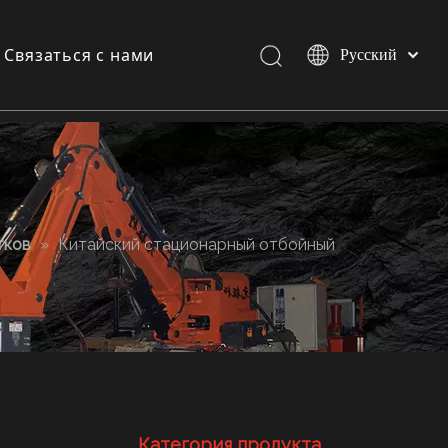
Связаться с нами
Pусский
Español
English
и
и
тков
»
Китайский стационарный отбойный
Категория продукта