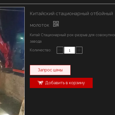
ыключатель марки YZH
олот марки Rammer
Китайский стационарный отбойный
истема стрел
молоток
Китай Стационарный рок-разрыв для совокупно
завода
Количество:
Запрос цены
Добавить в корзину