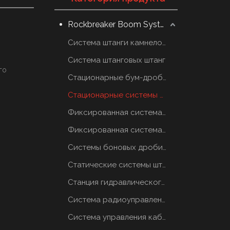
Rockbreaker Boom System
Система штанги камнеломщика
Система штанговых штанг
го
Стационарные бум-дробилки
Стационарные системы отбойных молотков
Фиксированная система грохотов
Фиксированная система грохотов
Системы боновых дробилок
Статические системы штанговых отбойников
Станция гидравлического масла
Система радиоуправления
Система управления кабиной