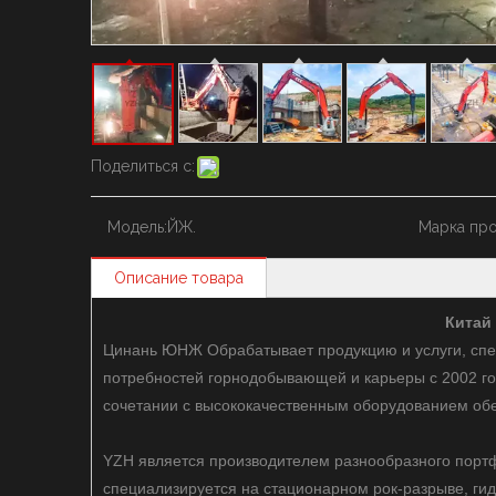
Поделиться с:
Модель:
ЙЖ.
Марка про
Описание товара
Китай
Цинань ЮНЖ Обрабатывает продукцию и услуги, спе
потребностей горнодобывающей и карьеры с 2002 го
сочетании с высококачественным оборудованием обе
YZH является производителем разнообразного портф
специализируется на стационарном рок-разрыве, ги