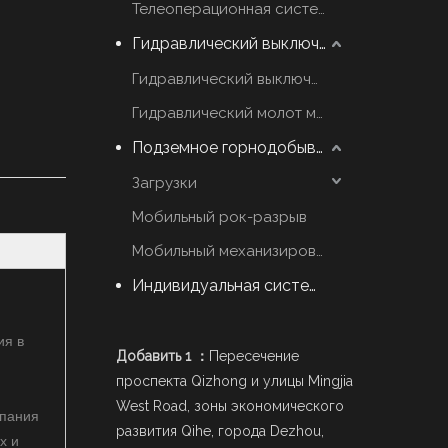
Телеоперационная система
Гидравлический выключатель молот
Гидравлический выключатель марки YZH
Гидравлический молот марки Rammer
Подземное горнодобывающее оборудование
Загрузки
Мобильный рок-разрыв
Мобильный механизированный Scaler
Индивидуальная система стрел
ия в
Добавить 1 ：
Пересечение
проспекта Qizhong и улицы Mingjia
West Road, зоны экономического
мпания
развития Qihe, города Dezhou,
х и