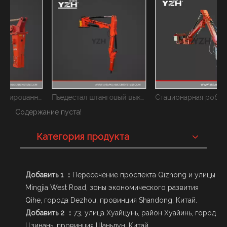
Пьедестал с фиксированной стрелой для гризли
Пьедестал штанговый выключатель для фиксации на стационарной стальной конструкции в холодильнике
Стационарная роботизированная система штанги
С
Содержание пуста!
Категория продукта
Добавить 1 ：
Пересечение проспекта Qizhong и улицы
Mingjia West Road, зоны экономического развития
Qihe, города Dezhou, провинция Shandong, Китай.
Добавить 2 ：
73, улица Хуайцунь, район Хуайинь, город
Цзинань, провинция Шаньдун, Китай.