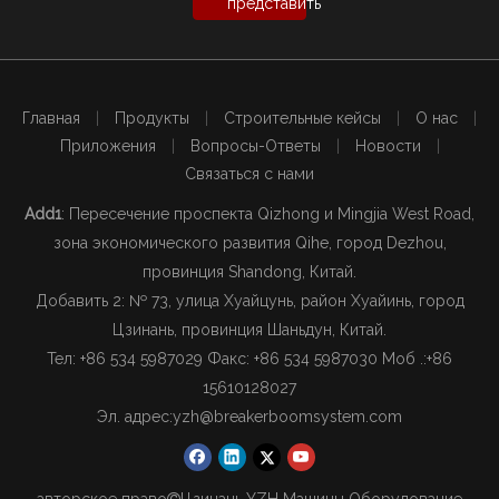
представить
Главная
|
Продукты
|
Строительные кейсы
|
О нас
|
Приложения
|
Вопросы-Ответы
|
Новости
|
Связаться с нами
Add1
: Пересечение проспекта Qizhong и Mingjia West Road,
зона экономического развития Qihe, город Dezhou,
провинция Shandong, Китай.
Добавить 2: № 73, улица Хуайцунь, район Хуайинь, город
Цзинань, провинция Шаньдун, Китай.
Тел: +86 534 5987029 Факс: +86 534 5987030 Моб .:
+86
15610128027
Эл. адрес:
yzh@breakerboomsystem.com