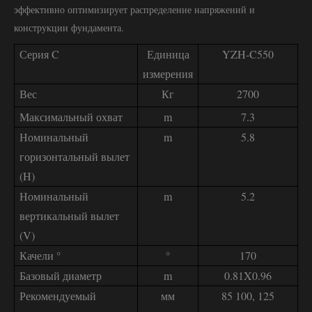
эффективно оптимизирует распределение напряжений и
конструкции фундамента.
Серия C
Единица
YZH-C550
измерения
Вес
Кг
2700
Максимальный охват
m
7.3
Номинальный
m
5.8
горизонтальный вылет
(H)
Номинальный
m
5.2
вертикальный вылет
(V)
Качели °
°
170
Базовый диаметр
m
0.81X0.96
Рекомендуемый
мм
85 100, 125