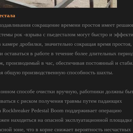
естала
аздавливания сокращение времени простоя имеет решаю
стемы рок -взрыва с пьедесталом могут быстро и эффект
 камере дробилки, значительно сокращая время простоя,
и оставаться в работе в течение более длительных перио
аж, производимый в час, обеспечивая постоянный и стаб
вая общую производственную способность шахты.
онном способе очистки вручную, работники должны быт
киваться с риском получения травмы путем падающих
а Rockbreaker Pedestal Boom поддерживает операцию
лжен находиться на опасной эксплуатационной площадке
сной зоне, что в корне снижает вероятность несчастных