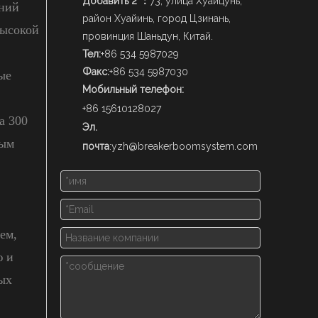
Добавить 2 ：
73, улица Хуайцунь,
аний
район Хуайинь, город Цзинань,
высокой
провинция Шаньдун, Китай.
Тел:
+86 534 5987029
Факс:
+86 534 5987030
ые
Мобильный телефон:
+86 15610128027
а 300
Эл.
вым
почта
:
yzh@breakerboomsystem.com
ем,
ю и
ых