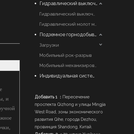
Гидравлический выключатель молот
Гидравлический выключатель марки YZH
Гидравлический молот марки Rammer
Подземное горнодобывающее оборудование
Загрузки
Мобильный рок-разрыв
Мобильный механизированный Scaler
Индивидуальная система стрел
е
Добавить 1 ：
Пересечение
ы, и
проспекта Qizhong и улицы Mingjia
ручной
West Road, зоны экономического
ужное
развития Qihe, города Dezhou,
очки,
провинция Shandong, Китай.