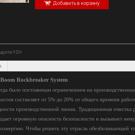
Добавить в корзину
дукта:
YZH
а
l Boom Rockbreaker System
сегда было постоянным ограничением на производственны
ростоя составляет от 5% до 20% от общего времени работ
щности производственной линии. Традиционная очистка 
оздает огромную опасность безопасности и вызывает нен
троэнергию. Чтобы решить эту отрасль обезболивающей т