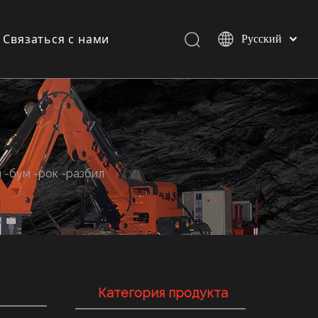
Связаться с нами
Pусский
Español
English
и
и
 -бум -рок -разбил
Категория продукта