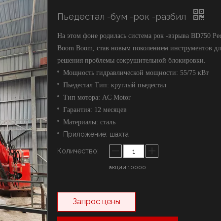
ыключатель марки YZH
Пьедестал -бум -рок -разбил
олот марки Rammer
истема стрел
На этом фоне родилась система рок -взрыва BD750 Ped
Boom Boom, став новым поколением инструментов дл
решения проблемы сокрушительной блокировки.
Мощность гидравлической мощности: 55/75 кВт
Пьедестал Тип: круглый пьедестал
Тип мотора: AC Motor
Гарантия: 12 месяцев
Материалы: сталь
Приложение: шахта
Количество:
акции
10000
Запрос цены