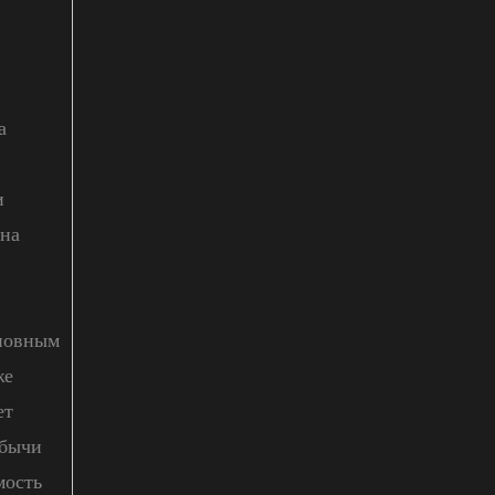
а
и
 на
сновным
же
ет
обычи
мость