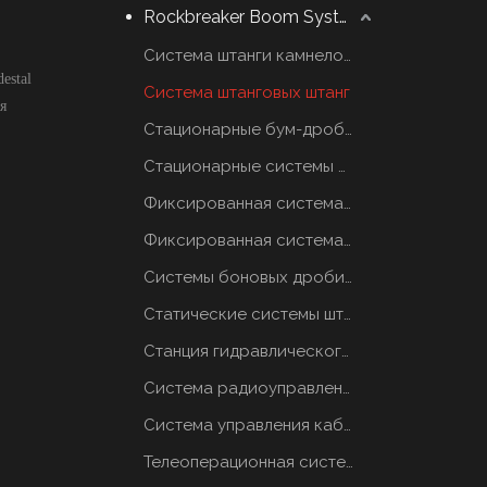
Rockbreaker Boom System
Система штанги камнеломщика
estal
Система штанговых штанг
я
Стационарные бум-дробилки
Стационарные системы отбойных молотков
Фиксированная система грохотов
Фиксированная система грохотов
Системы боновых дробилок
Статические системы штанговых отбойников
Станция гидравлического масла
Система радиоуправления
Система управления кабиной
Телеоперационная система