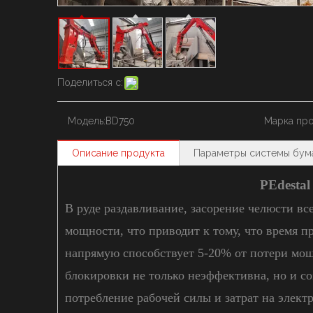
Поделиться с:
Модель:
BD750
Марка про
Описание продукта
Параметры системы бум
P
Edesta
В руде раздавливание, засорение челюсти в
мощности, что приводит к тому, что время п
напрямую способствует 5-20% от потери мо
блокировки не только неэффективна, но и с
потребление рабочей силы и затрат на элек