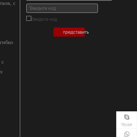
ков, с
представить
 гибко
 с
их
Skype