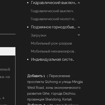
Гидравлический выключатель молот
Гидравлический выключатель марки YZH
Гидравлический молот марки Rammer
Подземное горнодобывающее оборудование
Загрузки
Мобильный рок-разрыв
Мобильный механизированный Scaler
Индивидуальная система стрел
енный
Добавить 1 ：
Пересечение
ки он
проспекта Qizhong и улицы Mingjia
West Road, зоны экономического
развития Qihe, города Dezhou,
, а
провинция Shandong, Китай.