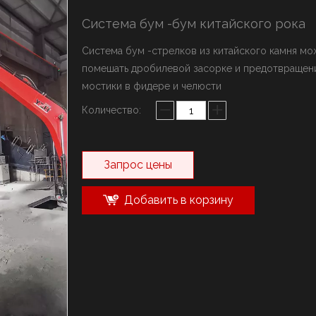
ыключатель марки YZH
Система бум -бум китайского рока
олот марки Rammer
истема стрел
Система бум -стрелков из китайского камня мо
помешать дробилевой засорке и предотвраще
мостики в фидере и челюсти
Количество:
Запрос цены
Добавить в корзину