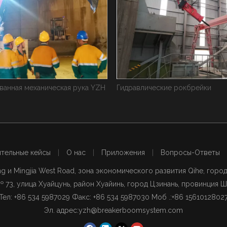
ические рокбрейки
Система рок -прерывателя
тельные кейсы
|
О нас
|
Приложения
|
Вопросы-Ответы
g и Mingjia West Road, зона экономического развития Qihe, горо
 73, улица Хуайцунь, район Хуайинь, город Цзинань, провинция Ш
Тел: +86 534 5987029 Факс: +86 534 5987030 Моб .:
+86 1561012802
Эл. адрес:
yzh@breakerboomsystem.com