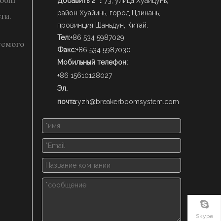
Boom
Добавить 2 ：
73, улица Хуайцунь,
район Хуайинь, город Цзинань,
ти.
провинция Шаньдун, Китай.
Тел:
+86 534 5987029
уемого
Факс:
+86 534 5987030
Мобильный телефон:
.
+86 15610128027
Эл.
почта
:
yzh@breakerboomsystem.com
Skype