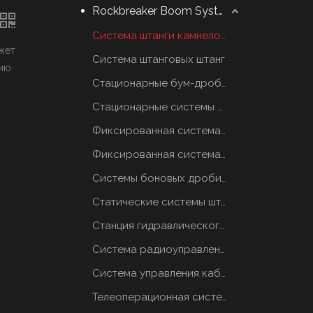
Rockbreaker Boom System
Система штанги камнеломщика
жет
Система штанговых штанг
нию
Стационарные бум-дробилки
Стационарные системы отбойных молотков
Фиксированная система грохотов
Фиксированная система грохотов
Системы боновых дробилок
Статические системы штанговых отбойников
Станция гидравлического масла
Система радиоуправления
Система управления кабиной
Телеоперационная система