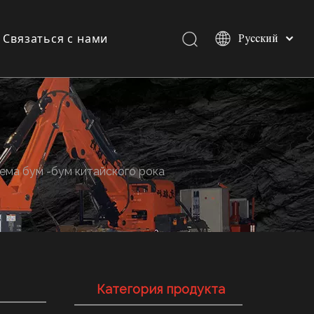
Связаться с нами
Pусский
Español
English
и
и
ема бум -бум китайского рока
Категория продукта