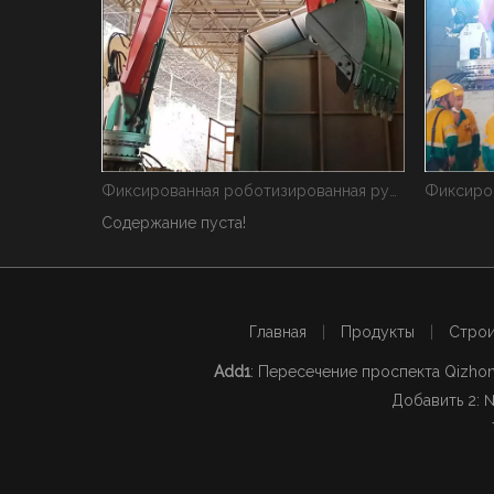
Фиксированная роботизированная рука YZH
Фиксированная механическая рука YZH
Гидравл
Содержание пуста!
Главная
|
Продукты
|
Строи
Add1
: Пересечение проспекта Qizhon
Добавить 2: №