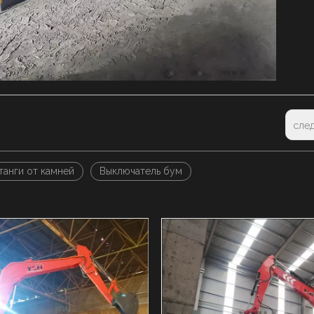
сле
танги от камней
Выключатель бум