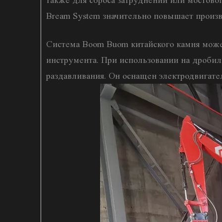
также для сброса затруднений или мостово
Bream System значительно повышает произ
Система Boom Buom китайского камня може
инструмента. При использовании на дробил
раздавливания. Он оснащен электродвигат