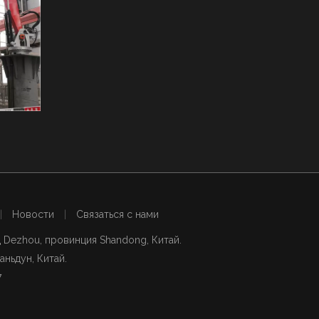
Система Boom Boom в Кита
Китайский
|
Новости
|
Связаться с нами
д Dezhou, провинция Shandong, Китай.
аньдун, Китай.
7