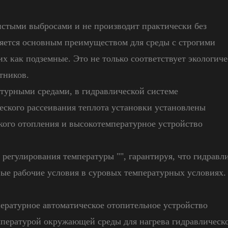
чистыми выбросами и не производит практически без
ляется основным преимуществом для среды с строгими
их как подземные. Это не только соответствует экологич
тников.
турными средами, в гидравлической системе
еского рассеивания теплота установки установлены
кого отопления и высокотемпературное устройство
 регулирования температуры "", гарантируя, что гидравл
ные рабочие условия в суровых температурных условиях.
ературное автоматическое отопительное устройство
емпературой окружающей среды для нагрева гидравлическ