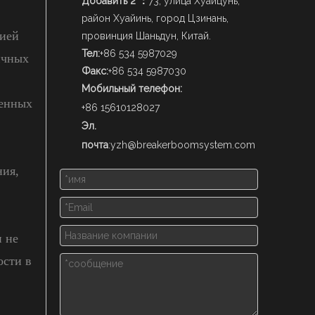
Добавить 2 ：
73, улица Хуайцунь,
район Хуайинь, город Цзинань,
цией
провинция Шаньдун, Китай.
Тел:
+86 534 5987029
ичных
Факс:
+86 534 5987030
Мобильный телефон:
ленных
+86 15610128027
Эл.
почта
:
yzh@breakerboomsystem.com
ния,
и не
ости в