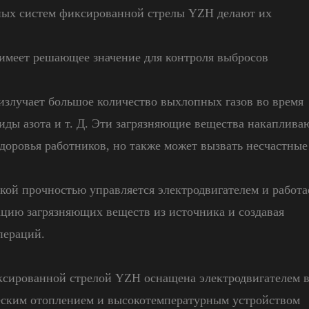
ных систем фиксированной стрелы YZH делают их
 имеет решающее значение для контроля выбросов
излучает большое количество выхлопных газов во время
сиды азота и т. Д. Эти загрязняющие вещества накаплива
 здоровья работников, но также может вызвать несчастные
ой прочностью управляется электродвигателем и работа
цию загрязняющих веществ из источника и создавая
пераций.
ксированной стрелой YZH оснащена электродвигателем 
еским отоплением и высокотемпературным устройством