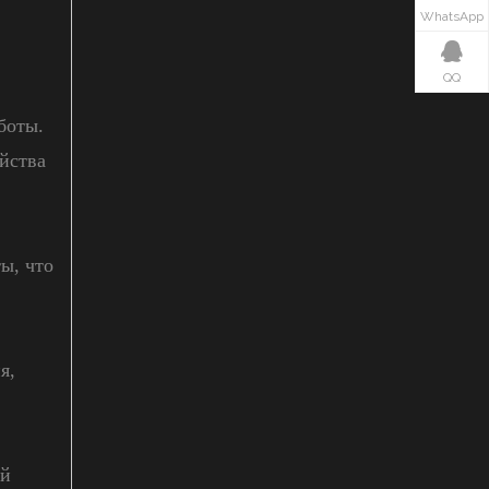
WhatsApp
QQ
боты.
йства
ы, что
я,
ой