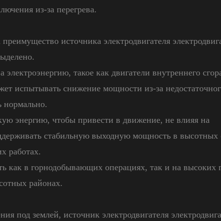
лючения из-за перегрева.
 преимущество источника электродвигателя электродвига
выделено.
а электроэнергию, такое как двигатели внутреннего сгор
ожет испытывать снижение мощности из-за недостаточно
ь нормально.
кую энергию, чтобы привести в движение, не влияя на
оддерживать стабильную выходную мощность в высотных 
х работах.
ь как в горнодобывающих операциях, так и на высоких г
ысотных районах.
ения под землей, источник электродвигателя электродвига