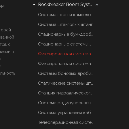
Rockbreaker Boom System
ом
Система штанги камнеломщика
Система штанговых штанг
оторой
Стационарные бум-дробилки
ованной
Стационарные системы отбойных молотков
ся, с
чиями в
Фиксированная система грохотов
х
Фиксированная система грохотов
и
льность
Системы боновых дробилок
Статические системы штанговых отбойников
Станция гидравлического масла
Система радиоуправления
Система управления кабиной
Телеоперационная система