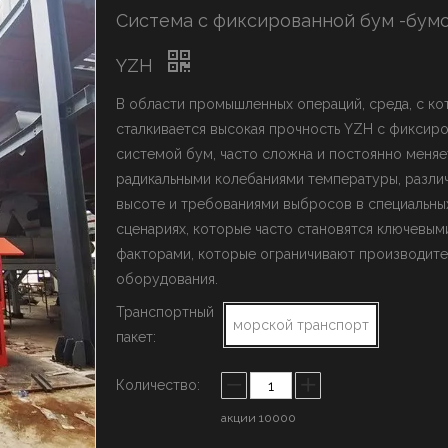
ыключатель марки YZH
Система с фиксированной бум -бум
олот марки Rammer
истема стрел
YZH
В области промышленных операций, среда, с к
сталкивается высокая прочность YZH с фиксир
системой бум, часто сложна и постоянно меняет
радикальными колебаниями температуры, разли
высоте и требованиями выбросов в специальны
сценариях, которые часто становятся ключевым
факторами, которые ограничивают производите
оборудования.
Транспортный
морской транспорт
пакет:
Количество:
акции
10000