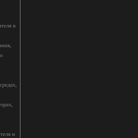
теля в
ания,
го
средах,
орах,
теля и