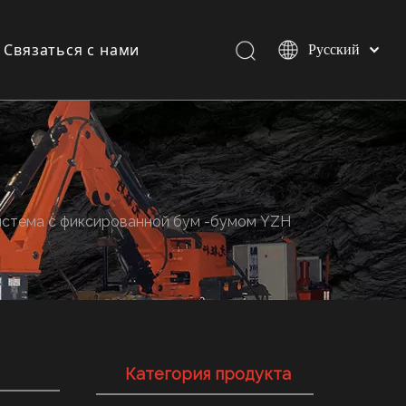
Связаться с нами
Pусский
Español
English
и
и
стема с фиксированной бум -бумом YZH
Категория продукта