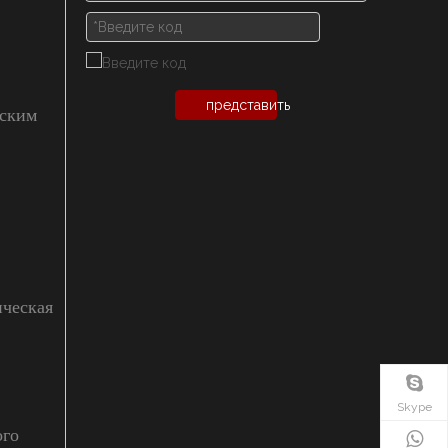
представить
еским
ическая
Skype
ого