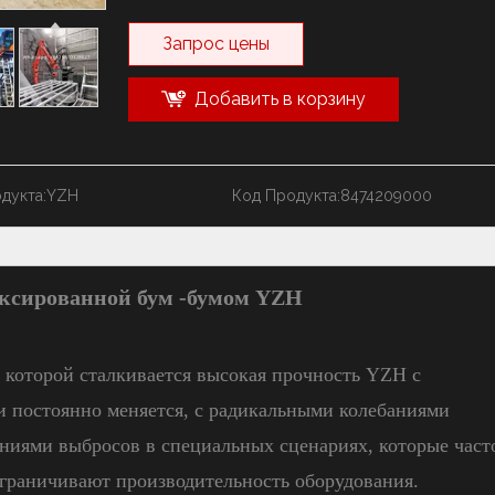
Запрос цены
Добавить в корзину
дукта:
YZH
Код Продукта:
8474209000
иксированной бум -бумом YZH
 которой сталкивается высокая прочность YZH с
и постоянно меняется, с радикальными колебаниями
аниями выбросов в специальных сценариях, которые част
граничивают производительность оборудования.