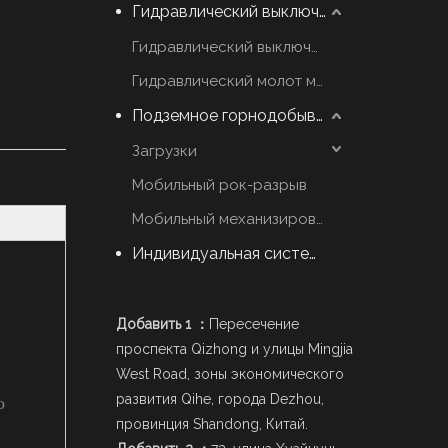
Гидравлический выключатель молот
Гидравлический выключатель марки YZH
Гидравлический молот марки Rammer
Подземное горнодобывающее оборудование
Загрузки
Мобильный рок-разрыв
Мобильный механизированный Scaler
Индивидуальная система стрел
Добавить 1 ：
Пересечение
проспекта Qizhong и улицы Mingjia
West Road, зоны экономического
развития Qihe, города Dezhou,
о
провинция Shandong, Китай.