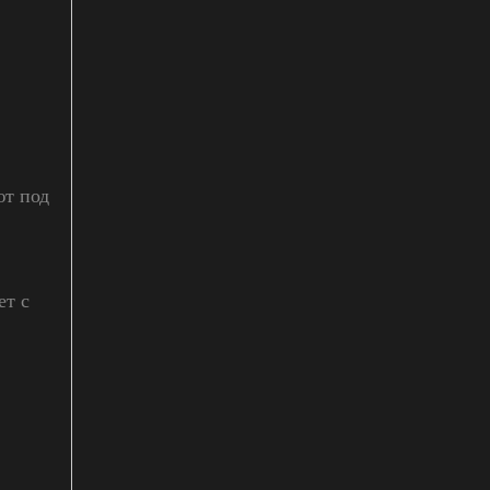
ют под
ет с
в