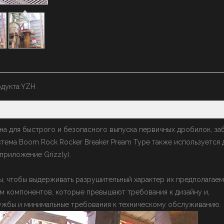
дукта:
YZH
на для быстрого и безопасного выпуска первичных дробилок, за
ема Boom Rock Rocker Breaker Pream Type также используется 
приложение Grizzly).
ы, чтобы выдерживать разрушительный характер их предполагае
м компонентов, которые превышают требования к дизайну и,
лужбы и минимальные требования к техническому обслуживанию.