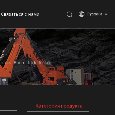
Связаться с нами
Pусский
Español
English
и
и
стема Boom Rock Rocker
Категория продукта