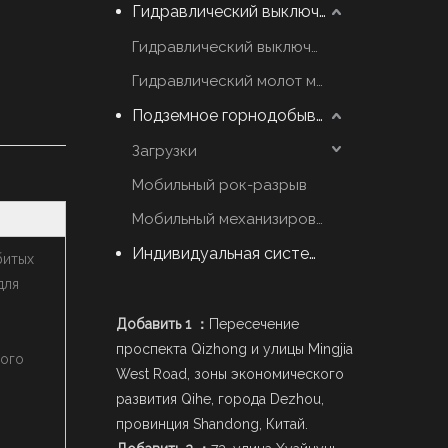
Гидравлический выключатель молот
Гидравлический выключатель марки YZH
Гидравлический молот марки Rammer
Подземное горнодобывающее оборудование
Загрузки
Мобильный рок-разрыв
Мобильный механизированный Scaler
Индивидуальная система стрел
битых
для
Добавить 1 ：
Пересечение
проспекта Qizhong и улицы Mingjia
мого
West Road, зоны экономического
развития Qihe, города Dezhou,
провинция Shandong, Китай.