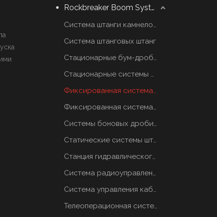
Rockbreaker Boom System
Система штанги камнеломщика
па
Система штанговых штанг
уска
Стационарные бум-дробилки
шими
Стационарные системы отбойных молотков
Фиксированная система грохотов
Фиксированная система грохотов
Системы боновых дробилок
Статические системы штанговых отбойников
Станция гидравлического масла
Система радиоуправления
Система управления кабиной
Телеоперационная система