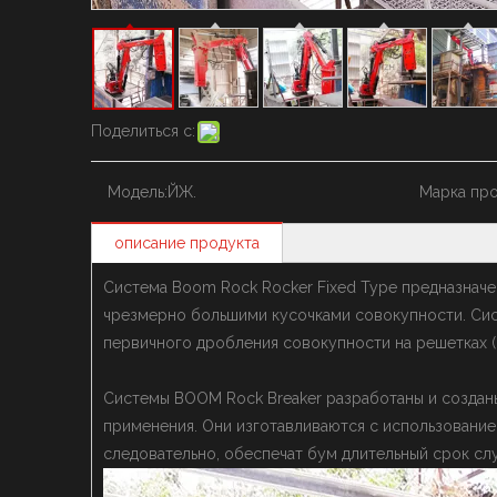
Поделиться с:
Модель:
ЙЖ.
Марка про
описание продукта
Система Boom Rock Rocker Fixed Type предназначе
чрезмерно большими кусочками совокупности. Сист
первичного дробления совокупности на решетках (
Системы BOOM Rock Breaker разработаны и создан
применения. Они изготавливаются с использование
следовательно, обеспечат бум длительный срок с