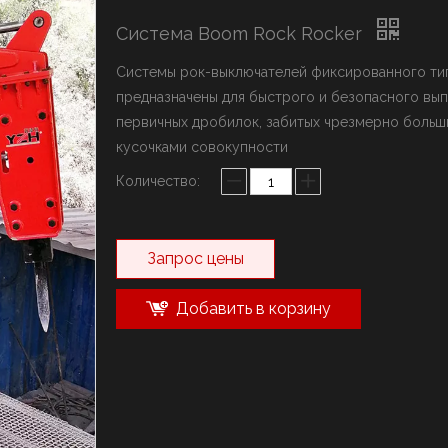
ыключатель марки YZH
Система Boom Rock Rocker
олот марки Rammer
истема стрел
Системы рок-выключателей фиксированного ти
предназначены для быстрого и безопасного вып
первичных дробилок, забитых чрезмерно боль
кусочками совокупности
Количество:
Запрос цены
Добавить в корзину