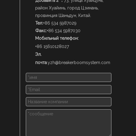
Добавить 2 ：
73, улица Хуайцунь,
район Хуайинь, город Цзинань,
провинция Шаньдун, Китай.
Тел:
+86 534 5987029
Факс:
+86 534 5987030
Мобильный телефон:
+86 15610128027
Эл.
почта
:
yzh@breakerboomsystem.com