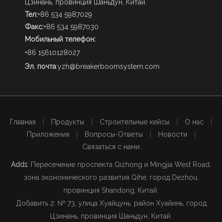
Цзинань, провинция Шаньдун, Китай.
Тел:
+86 534 5987029
Факс:
+86 534 5987030
Мобильный телефон:
+86 15610128027
Эл. почта
:
yzh@breakerboomsystem.com
Главная
|
Продукты
|
Строительные кейсы
|
О нас
|
Приложения
|
Вопросы-Ответы
|
Новости
|
Связаться с нами
Add1
: Пересечение проспекта Qizhong и Mingjia West Road,
зона экономического развития Qihe, город Dezhou,
провинция Shandong, Китай.
Добавить 2: № 73, улица Хуайцунь, район Хуайинь, город
Цзинань, провинция Шаньдун, Китай.