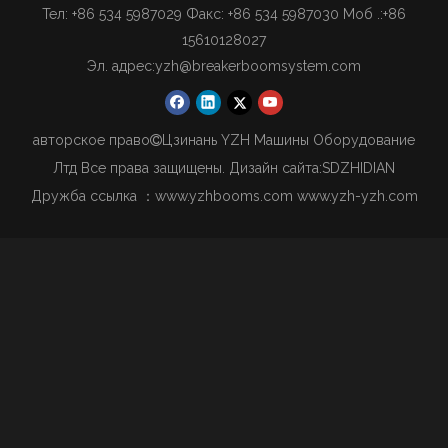
Тел: +86 534 5987029 Факс: +86 534 5987030 Моб .:
+86
15610128027
Эл. адрес:
yzh@breakerboomsystem.com
авторское право
Цзинань YZH Машины Оборудование

Лтд Все права защищены. Дизайн сайта:
SDZHIDIAN
Дружба ссылка ：
www.yzhbooms.com
www.yzh-yzh.com