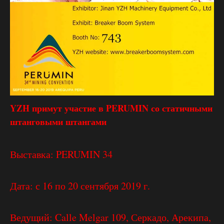
YZH примут участие в PERUMIN со статичными
штанговыми штангами
Выставка: PERUMIN 34
Дата: с 16 по 20 сентября 2019 г.
Ведущий: Calle Melgar 109, Серкадо, Арекипа,