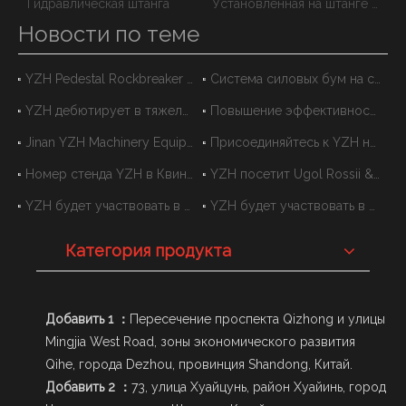
Стационарная гидравлическая штанга
Гидравлическая штанга
Установленная на штанге система отбойников
Новости по теме
YZH Pedestal Rockbreaker Boom приглашает вас встретиться с нами на выставке Bauma CHINA 2026 в Шанхае
Система силовых бум на статическом выключателе YZH для подземного раздавливания
YZH дебютирует в тяжелом весе! Совместно приступить к новой главе Китая (Гуанси) - АСЕАНСКОГО МИНДИНСКОГО СООБЩЕНИЯ В 2025 году.
Повышение эффективности дробления и обеспечения безопасных операций: успешное применение системы фиксированных бум в WH в экстремальных рабочих средах
Jinan YZH Machinery Equipment Co., Ltd. для участия в выставке оборудования и технологий в 2024 году для горнодобывающей промышленности и горнодобывающей промышленности
Присоединяйтесь к YZH на Minexpo International 2024
Номер стенда YZH в Квинслендской выставке Mining & Engineering 2024
YZH посетит Ugol Rossii & Mining 2024
YZH будет участвовать в Ugol Rossii & Mining 2024
YZH будет участвовать в Mineringword Russia 2024
Категория продукта
Добавить 1 ：
Пересечение проспекта Qizhong и улицы
Mingjia West Road, зоны экономического развития
Qihe, города Dezhou, провинция Shandong, Китай.
Добавить 2 ：
73, улица Хуайцунь, район Хуайинь, город