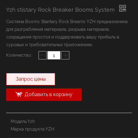
Yzh stistary Rock Breaker Booms System
Система Booms Stiantary Rock Breams YZH предназначена
для разграбления материала, разрыва материала,
сокращения простоя и поддерживать вашу прибыль в
суровых и требовательных приложениях.
Количество:
Запрос цены
Добавить в корзину
Модель:
Yzh
Марка продукта:
YZH