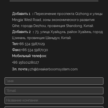
Добавить 1 ：
Пересечение проспекта Qizhong и улицы
Mingjia West Road, зоны экономического развития
Qihe, города Dezhou, провинция Shandong, Китай.
Добавить 2 ：
73, улица Хуайцунь, район Хуайинь, город
Цзинань, провинция Шаньдун, Китай.
Тел:
+86 534 5987029
Факс:
+86 534 5987030
Мобильный телефон:
+86 15610128027
Эл. почта
:
yzh@breakerboomsystem.com