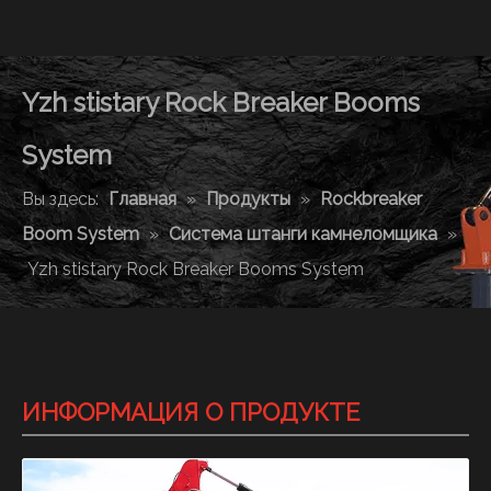
Yzh stistary Rock Breaker Booms
System
Вы здесь:
Главная
»
Продукты
»
Rockbreaker
Boom System
»
Система штанги камнеломщика
»
Yzh stistary Rock Breaker Booms System
ИНФОРМАЦИЯ О ПРОДУКТЕ