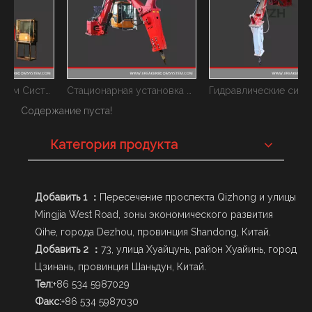
дестал Брук Бум Системс
Стационарная установка для разрушения горных пород на штанге
Гидравлические системы выключателя штанги для гираторной дробилки
Содержание пуста!
Категория продукта
Добавить 1 ：
Пересечение проспекта Qizhong и улицы
Mingjia West Road, зоны экономического развития
Qihe, города Dezhou, провинция Shandong, Китай.
Добавить 2 ：
73, улица Хуайцунь, район Хуайинь, город
Цзинань, провинция Шаньдун, Китай.
Тел:
+86 534 5987029
Факс:
+86 534 5987030