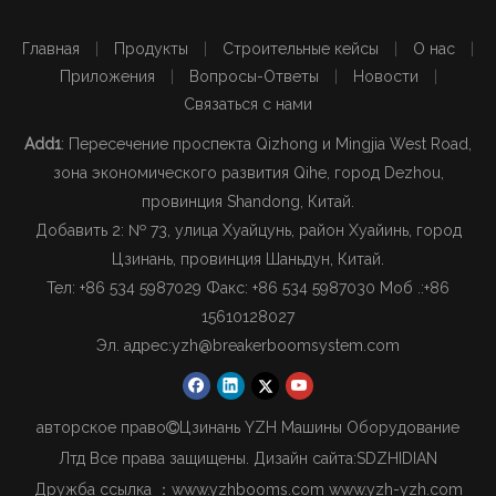
Главная
|
Продукты
|
Строительные кейсы
|
О нас
|
Приложения
|
Вопросы-Ответы
|
Новости
|
Связаться с нами
Add1
: Пересечение проспекта Qizhong и Mingjia West Road,
зона экономического развития Qihe, город Dezhou,
провинция Shandong, Китай.
Добавить 2: № 73, улица Хуайцунь, район Хуайинь, город
Цзинань, провинция Шаньдун, Китай.
Тел: +86 534 5987029 Факс: +86 534 5987030 Моб .:
+86
15610128027
Эл. адрес:
yzh@breakerboomsystem.com
авторское право
Цзинань YZH Машины Оборудование

Лтд Все права защищены. Дизайн сайта:
SDZHIDIAN
Дружба ссылка ：
www.yzhbooms.com
www.yzh-yzh.com