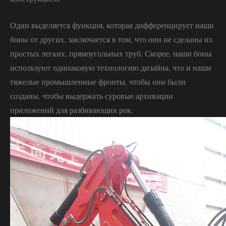
Один выделяется функция, которая дифференцирует наши
боны от других, заключается в том, что они не сделаны из
простых легких, прямоугольных труб. Скорее, наши боны
используют одинаковую технологию дизайна, что и наши
тяжелые промышленные фронты, чтобы они были
созданы, чтобы выдержать суровые архивации
приложений для разбивающих рок.