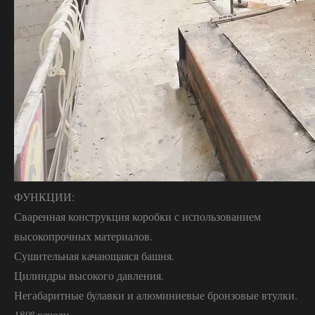
ФУНКЦИИ:
Сваренная конструкция коробки с использованием
высокопрочных материалов.
Сушительная качающаяся башня.
Цилиндры высокого давления.
Негабаритные булавки и алюминиевые бронзовые втулки.
180º качели.