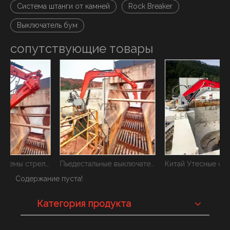
Система штанги от камней
Rock Breaker
Выключатель бум
сопутствующие товары
Китайские системы стрелы на пьедестале
Пьедестальные выключатели системы
Китай Утесные системы для гидального завода
У
Содержание пуста!
Категория продукта