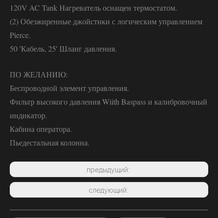
120V AC Tank Нагреватель оснащен термостатом.
(2) Обезжиренные джойстики с логическим управлением
Pierce.
50 'Кабель, 25' Шланг давления.
ПО ЖЕЛАНИЮ:
Беспроводной элемент управления.
Фильтр высокого давления Wiith Baspass и калибровочный
индикатор.
Кабина оператора.
Пьедестальная колонна.
предыдущий:
следующий: