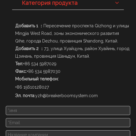
Категория продукта
Добавить 1 ：
Пересечение проспекта Qizhong и улицы
Mingjia West Road, зоны экономического развития
Qihe, города Dezhou, провинция Shandong, Китай.
Добавить 2 ：
73, улица Хуайцунь, район Хуайинь, город
Цзинань, провинция Шаньдун, Китай.
Тел:
+86 534 5987029
Факс:
+86 534 5987030
Мобильный телефон:
+86 15610128027
Эл. почта
:
yzh@breakerboomsystem.com