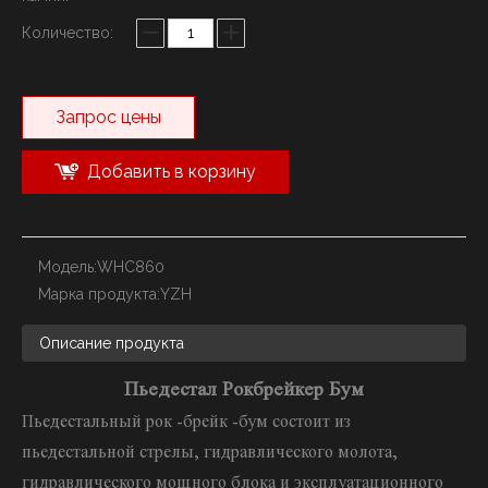
Количество:
Запрос цены
Добавить в корзину
Модель:
WHC860
Марка продукта:
YZH
Описание продукта
Пьедестал Рокбрейкер Бум
Пьедестальный рок -брейк -бум состоит из
пьедестальной стрелы, гидравлического молота,
гидравлического мощного блока и эксплуатационного