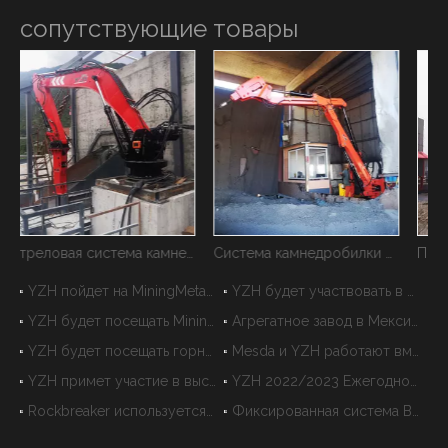
сопутствующие товары
Стреловая система камнедробилки YZH WHC880
Система камнедробилки на пьедестале YZH
Пьедестальный бум -рок -брейк -система YZH
YZH пойдет на MiningMetals Uzbekistan 2023
YZH будет участвовать в Mongolia Mining
YZH будет посещать MiningMetals Central Asia в сентябре
Агрегатное завод в Мексике выберите фиксированную систему Rockbreaker YZH
YZH будет посещать горнодобывающую Индонезию 2023
Mesda и YZH работают вместе для совокупного растения и добычи
YZH примет участие в выставке Russia в 2023 году.
YZH 2022/2023 Ежегодное собрание завершилось успешно!
Rockbreaker используется для удаления негабаритных камней в заполнительном заводе Чэнде
Фиксированная система Boom Breaker быстро нарушает большие камни на заполнительном заводе