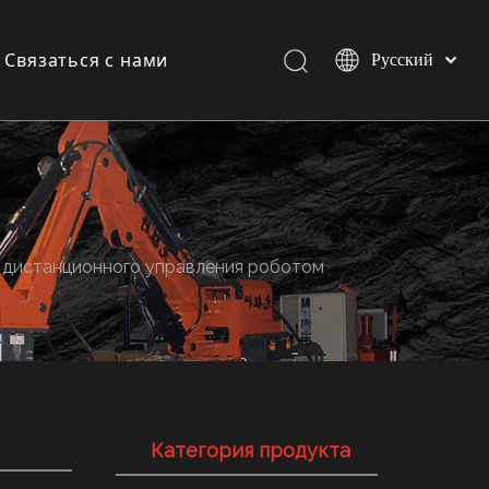
Связаться с нами
Pусский
Español
English
и
и
 дистанционного управления роботом
Категория продукта