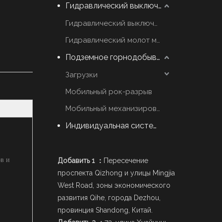
Гидравлический выключатель молот
Гидравлический выключатель марки YZH
Гидравлический молот марки Rammer
Подземное горнодобывающее оборудование
Загрузки
Мобильный рок-разрыв
Мобильный механизированный Scaler
Индивидуальная система стрел
в и
Добавить 1 ：
Пересечение
проспекта Qizhong и улицы Mingjia
West Road, зоны экономического
развития Qihe, города Dezhou,
провинция Shandong, Китай.