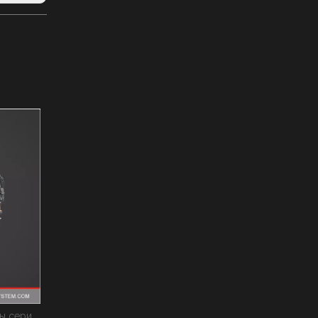
Гидравлические штанговые штанги SeriesXM
Schneider Appliance Brand Электроэнергетическая система