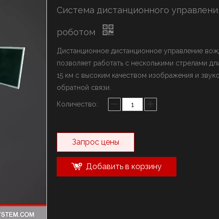
ыключатель марки YZH
Система дистанционного управлени
олот марки Rammer
истема стрел
роботом
Дистанционное дистанционное управление во
позволяет работать с несколькими стрелами дл
15 км с высоким качеством изображения и звук
обратной связи.
Количество:
Запрос цены
Добавить в корзину