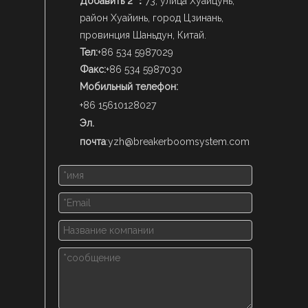
Добавить 2 ：
73, улица Хуайцунь,
район Хуайинь, город Цзинань,
провинция Шаньдун, Китай.
Тел:
+86 534 5987029
Факс:
+86 534 5987030
Мобильный телефон:
+86 15610128027
Эл.
почта
:
yzh@breakerboomsystem.com