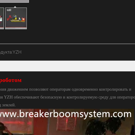
дукта:
YZH
роботом
ния движением позволяют операторам одновременно контролировать и
ия YZH обеспечивают безопасную и контролируемую среду для операторо
д землей.