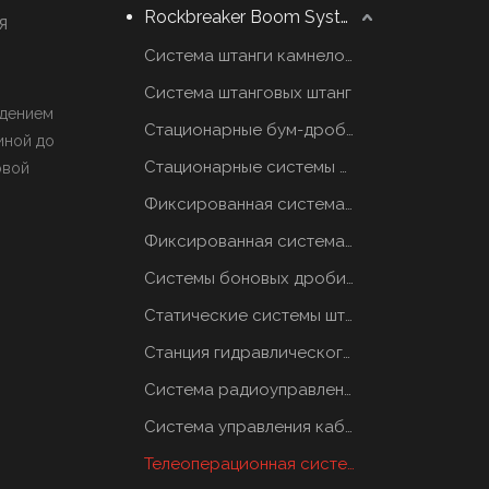
Rockbreaker Boom System
я
Система штанги камнеломщика
Система штанговых штанг
ждением
Стационарные бум-дробилки
иной до
Стационарные системы отбойных молотков
овой
Фиксированная система грохотов
Фиксированная система грохотов
Системы боновых дробилок
Статические системы штанговых отбойников
Станция гидравлического масла
Система радиоуправления
Система управления кабиной
Телеоперационная система