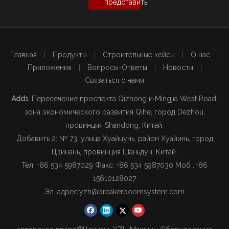
представить
Главная
|
Продукты
|
Строительные кейсы
|
О нас
|
Приложения
|
Вопросы-Ответы
|
Новости
|
Связаться с нами
Add1
: Пересечение проспекта Qizhong и Mingjia West Road,
зона экономического развития Qihe, город Dezhou,
провинция Shandong, Китай.
Добавить 2: № 73, улица Хуайцунь, район Хуайинь, город
Цзинань, провинция Шаньдун, Китай.
Тел: +86 534 5987029 Факс: +86 534 5987030 Моб .:
+86
15610128027
Эл. адрес:
yzh@breakerboomsystem.com