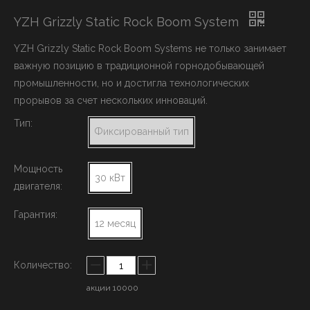
YZH Grizzly Static Rock Boom System
YZH Grizzly Static Rock Boom Systems не только занимает
важную позицию в традиционной горнодобывающей
промышленности, но и достигла технологических
прорывов за счет нескольких инноваций.
Тип:
Фиксированный тип
Мощность
30 кВт
двигателя:
Гарантия:
12 месяц
Количество:
акции
10000