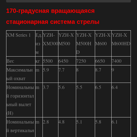
170-градусная вращающаяся
стационарная система стрелы
XM Series 1
Ед.
YZH-
YZH-X
YZH-X
YZH-X
YZH-X
из
XM300
M500
M500H
M600
M600HD
м
D
Вес
кг
5500
6450
7250
6650
7400
Максимальн
m
5.9
7.7
8
8.7
9
ый охват
Номинальны
m
3.7
5.6
5.5
6.5
6.4
й горизонтал
ьный вылет
(H)
Номинальны
m
2.8
4.8
5.1
5.8
6.1
й вертикальн