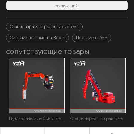
следующий:
Стационарная стреловая система
Система постамента Boom
Постамент бум
сопутствующие товары
Пьедестал Стационарные гидравлические камнедробилки
Гидравлические боновые стрелы серии XL
Стационарная гидравлическая система штанги
Генеральный директор RamBooms Oy посетил бум YZH на постаменте
YZH примут участие в PERUMIN со статичными штанговыми штангами