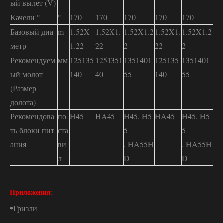
ый вылет (V)
Качели °
°
170
170
170
170
170
Базовый диа
m
1.52X
1.52X1.
1.52X1.2
1.52X1.
1.52X1.2
метр
1.22
22
2
22
2
Рекомендуем
мм
125135
1251351
1351401
125135
1351401
ый молот
140
40
55
140
55
(Размер
долота)
Рекомендова
по
H45
HA45
H45, H5
HA45
H45, H5
ть блоки пит
ста
5
5
ания
ви
, HA55H
, HA55H
л
D
D
Приложения:
•
Гризли