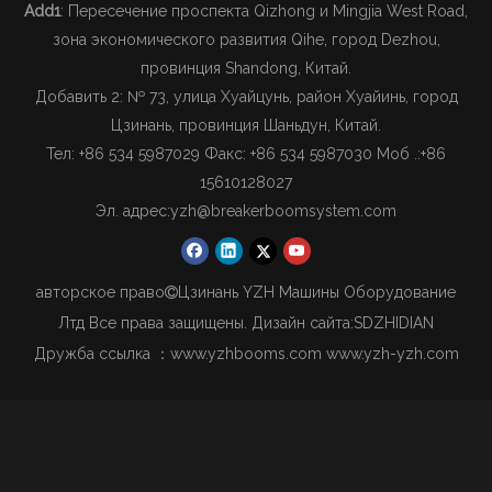
Add1
: Пересечение проспекта Qizhong и Mingjia West Road,
зона экономического развития Qihe, город Dezhou,
провинция Shandong, Китай.
Добавить 2: № 73, улица Хуайцунь, район Хуайинь, город
Цзинань, провинция Шаньдун, Китай.
Тел: +86 534 5987029 Факс: +86 534 5987030 Моб .:
+86
15610128027
Эл. адрес:
yzh@breakerboomsystem.com
авторское право
Цзинань YZH Машины Оборудование

Лтд Все права защищены. Дизайн сайта:
SDZHIDIAN
Дружба ссылка ：
www.yzhbooms.com
www.yzh-yzh.com