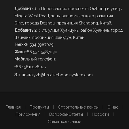
Добавить 1 ：
Пересечение проспекта Qizhong и улицы
Mingjia West Road, зоны экономического развития
Qihe, города Dezhou, провинция Shandong, Китай.
Добавить 2 ：
73, улица Хуайцунь, район Хуайинь, город
Цзинань, провинция Шаньдун, Китай.
Тел:
+86 534 5987029
Факс:
+86 534 5987030
Мобильный телефон:
+86 15610128027
Эл. почта
:
yzh@breakerboomsystem.com
Главная
|
Продукты
|
Строительные кейсы
|
О нас
|
Приложения
|
Вопросы-Ответы
|
Новости
|
Связаться с нами