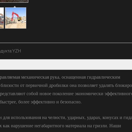
дукта:
YZH
правляемая механическая рука, оснащенная гидравлическим
близости от первичной дробилки она позволяет удалять блокиро
редставляют собой новое поколение экономически эффективног
быстрее, более эффективно и безопасно.
для использования на челюсти, ударных, ударах, конусах и гид
их как нарушение негабаритного материала на гризли. Наши