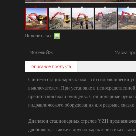
Поделиться с:
Модель:
ЙЖ.
Марка про
описание продукта
Система стационарных бом - это гидравлически у
выключателем. При установке в непосредственной 
препятствия были очищены. Стационарные буны п
гидравлического оборудования для разрыва сказки 
Диапазон стационарных стрелов YZH предназначен 
дробилках, а также в других характеристиках, так