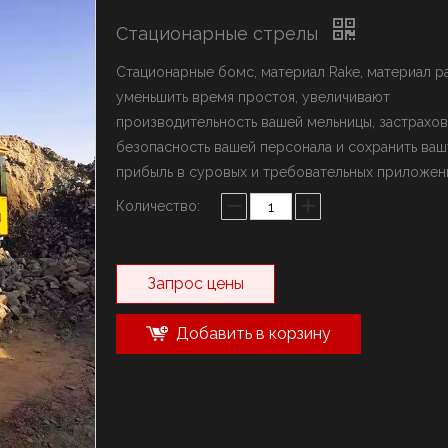
ыключатель марки YZH
Стационарные стрелы
олот марки Rammer
истема стрел
Стационарные бомс, материал Rake, материал р
уменьшить время простоя, увеличивают
производительность вашей мельницы, застрахов
безопасность вашей персонала и сохранить ваш
прибыль в суровых и требовательных приложен
Количество:
Запрос цены
Добавить в корзину