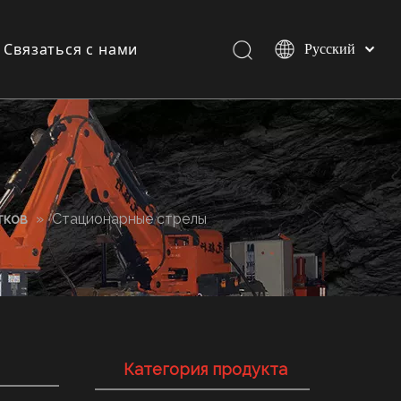
Связаться с нами
Pусский
Español
English
и
и
тков
»
Стационарные стрелы
Категория продукта