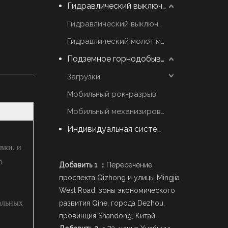
Гидравлический выключатель молот
Гидравлический выключатель марки YZH
Гидравлический молот марки Rammer
Подземное горнодобывающее оборудование
Загрузки
Мобильный рок-разрыв
Мобильный механизированный Scaler
Индивидуальная система стрел
вки, и
о
Добавить 1 ：
Пересечение
проспекта Qizhong и улицы Mingjia
West Road, зоны экономического
альных
развития Qihe, города Dezhou,
провинция Shandong, Китай.