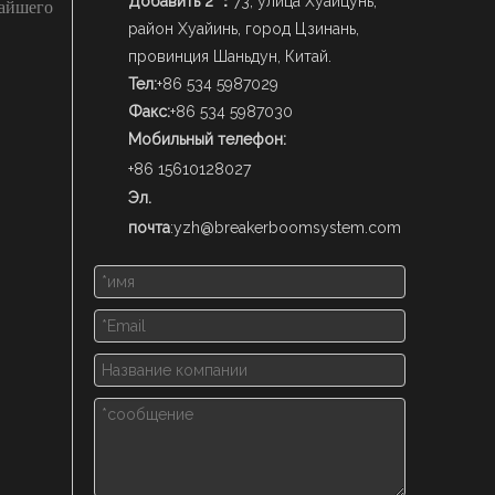
Добавить 2 ：
73, улица Хуайцунь,
чайшего
район Хуайинь, город Цзинань,
провинция Шаньдун, Китай.
Тел:
+86 534 5987029
Факс:
+86 534 5987030
Мобильный телефон:
+86 15610128027
Эл.
почта
:
yzh@breakerboomsystem.com