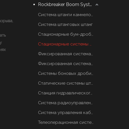
Rockbreaker Boom System
Система штанги камнеломщика
азрыва,
Система штанговых штанг
Стационарные бум-дробилки
ать
у
Стационарные системы отбойных молотков
иях
Фиксированная система грохотов
Фиксированная система грохотов
Системы боновых дробилок
Статические системы штанговых отбойников
Станция гидравлического масла
Система радиоуправления
Система управления кабиной
Телеоперационная система