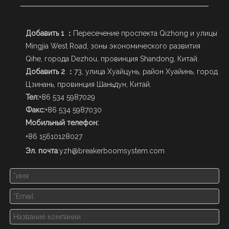
Добавить 1 ：
Пересечение проспекта Qizhong и улицы
Mingjia West Road, зоны экономического развития
Qihe, города Dezhou, провинция Shandong, Китай.
Добавить 2 ：
73, улица Хуайцунь, район Хуайинь, город
Цзинань, провинция Шаньдун, Китай.
Тел:
+86 534 5987029
Факс:
+86 534 5987030
Мобильный телефон:
+86 15610128027
Эл. почта
:
yzh@breakerboomsystem.com