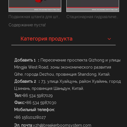
Подвижная штанга для штанговых машин
Стационарная гидравлическая штанга
Системы штанговых выключателей
Содержание пуста!
Категория продукта
Добавить 1 ：
Пересечение проспекта Qizhong и улицы
Mingjia West Road, зоны экономического развития
Qihe, города Dezhou, провинция Shandong, Китай.
Добавить 2 ：
73, улица Хуайцунь, район Хуайинь, город
Цзинань, провинция Шаньдун, Китай.
Тел:
+86 534 5987029
Факс:
+86 534 5987030
Мобильный телефон:
+86 15610128027
Эл. почта
:
yzh@breakerboomsystem.com