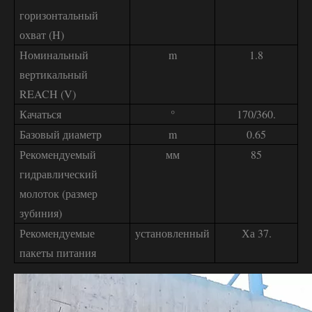
горизонтальный
охват (H)
Номинальный
m
1.8
вертикальный
REACH (V)
Качаться
°
170/360.
Базовый диаметр
m
0.65
Рекомендуемый
мм
85
гидравлический
молоток (размер
зубиния)
Рекомендуемые
установленный
Ха 37.
пакеты питания