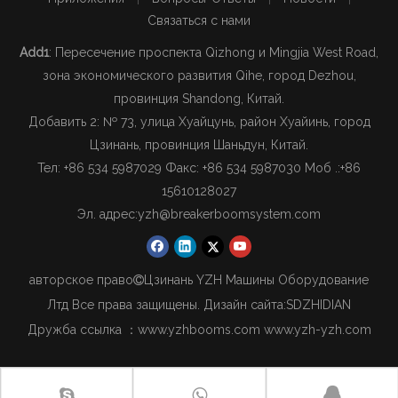
Связаться с нами
Add1
: Пересечение проспекта Qizhong и Mingjia West Road,
зона экономического развития Qihe, город Dezhou,
провинция Shandong, Китай.
Добавить 2: № 73, улица Хуайцунь, район Хуайинь, город
Цзинань, провинция Шаньдун, Китай.
Тел: +86 534 5987029 Факс: +86 534 5987030 Моб .:
+86
15610128027
Эл. адрес:
yzh@breakerboomsystem.com
авторское право
Цзинань YZH Машины Оборудование

Лтд Все права защищены. Дизайн сайта:
SDZHIDIAN
Дружба ссылка ：
www.yzhbooms.com
www.yzh-yzh.com