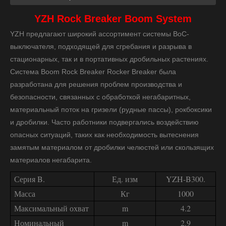
YZH Rock Breaker Boom System
YZH предлагают широкий ассортимент системы BoC-
выключателя, подходящей для сгребания и разрыва в
стационарных, так и в портативных дробильных растениях.
Система Boom Rock Breaker Rocker Breaker была
разработана для решения проблем производства и
безопасности, связанных с обработкой негабаритных,
материальный поток на гризели (рудные пассы), рокбоксики
и дробилки. Часто работники подвергались воздействию
опасных ситуаций, таких как необходимость вытеснения
замятым материалом от дробилки челюстей или скользящих
материалов негабарита.
Серия B.
Ед. изм
YZH-B300.
Масса
Кг
1000
Максимальный охват
m
4.2
Номинальный
m
2.9