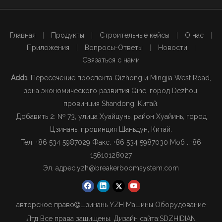
Главная
|
Продукты
|
Строительные кейсы
|
О нас
|
Приложения
|
Вопросы-Ответы
|
Новости
|
Связаться с нами
Add1
: Пересечение проспекта Qizhong и Mingjia West Road,
зона экономического развития Qihe, город Dezhou,
провинция Shandong, Китай.
Добавить 2: № 73, улица Хуайцунь, район Хуайинь, город
Цзинань, провинция Шаньдун, Китай.
Тел: +86 534 5987029 Факс: +86 534 5987030 Моб .:
+86
15610128027
Эл. адрес:
yzh@breakerboomsystem.com
авторское право
Цзинань YZH Машины Оборудование

Лтд Все права защищены. Дизайн сайта:
SDZHIDIAN