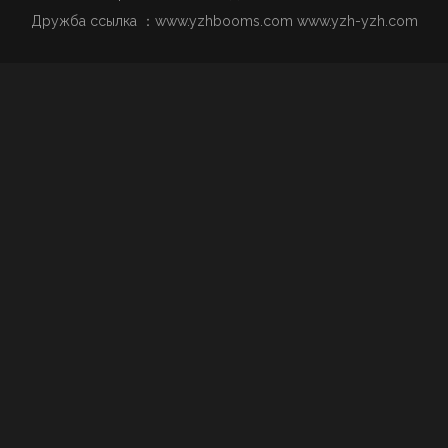
Дружба ссылка ：
www.yzhbooms.com
www.yzh-yzh.com