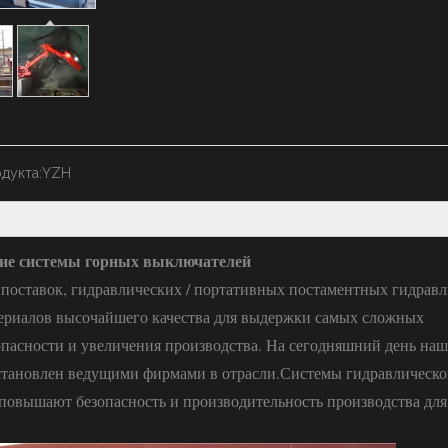
дукта:
YZH
ие системы горных выключателей
 поставок, гидравлических / портативных постаментных гидрав
териалов высочайшего качества для выдержки самых сложных
опасности и увеличения производства. На сегодняшний день наш
установлен ведущими фирмами в отрасли.
Системы гидравлическо
повышают безопасность и производительность производства дл