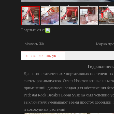
Поделиться с:
Модель:
ЙЖ.
Марка про
описание продукта
Гидравлическ
Диапазон статических / портативных постепенных
систем рок-выпусков. Отказ Изготовленные из ма
применений, диапазон создан для обеспечения без
Pedestal Rock Breaker Boom Systems был успешно 
выключателя уменьшают время простоя дробилки, 
и совокупных растений.