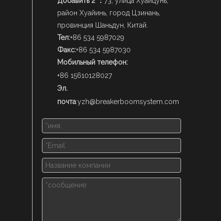
Добавить 2 ：
73, улица Хуайцунь,
район Хуайинь, город Цзинань,
провинция Шаньдун, Китай.
Тел:
+86 534 5987029
Факс:
+86 534 5987030
Мобильный телефон:
+86 15610128027
Эл.
почта
:
yzh@breakerboomsystem.com