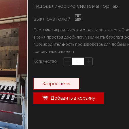
ыключатель марки YZH
Гидравлические системы горных
олот марки Rammer
истема стрел
выключателей
Системы гидравлического рок-выключателя Сок
время простоя дробилки, увеличить безопаснос
производительность производства для добычи 
совокупных заводов
Количество:
Запрос цены
Добавить в корзину