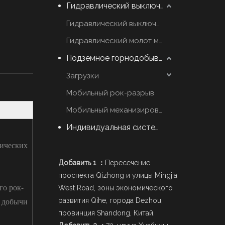
Гидравлический выключатель молот
Гидравлический выключатель марки YZH
Гидравлический молот марки Rammer
Подземное горнодобывающее оборудование
Загрузки
Мобильный рок-разрыв
Мобильный механизированный Scaler
Индивидуальная система стрел
лических
Добавить 1 ：
Пересечение
проспекта Qizhong и улицы Mingjia
го рок-
West Road, зоны экономического
я добычи
развития Qihe, города Dezhou,
провинция Shandong, Китай.