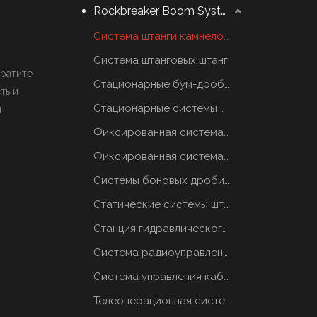
Rockbreaker Boom System
Система штанги камнеломщика
Система штанговых штанг
ратите
Стационарные бум-дробилки
ть и
Стационарные системы отбойных молотков
и
Фиксированная система грохотов
Фиксированная система грохотов
Системы боновых дробилок
Статические системы штанговых отбойников
Станция гидравлического масла
Система радиоуправления
Система управления кабиной
Телеоперационная система