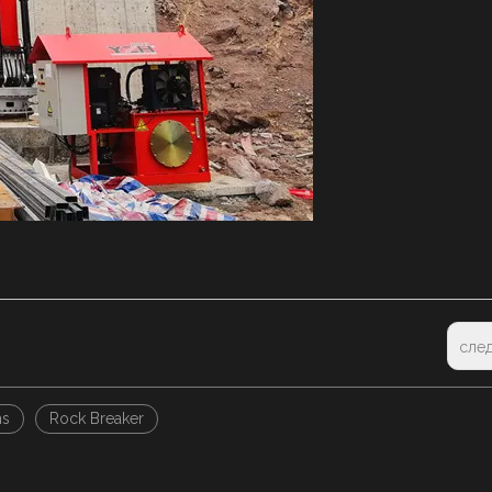
сле
ms
Rock Breaker