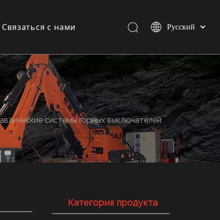
Связаться с нами
Pусский
Español
English
и
и
авлические системы горных выключателей
Категория продукта