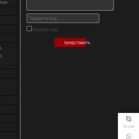
пан
представить
,
й
Skype