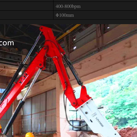
400-800bpm
Φ100mm