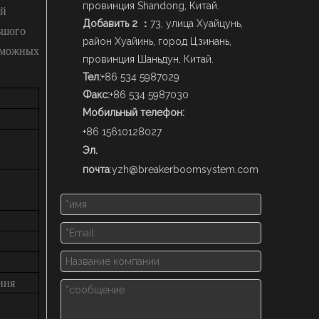
провинция Shandong, Китай.
ой
Добавить 2 ：
73, улица Хуайцунь,
ьшого
район Хуайинь, город Цзинань,
озможных
провинция Шаньдун, Китай.
Тел:
+86 534 5987029
Факс:
+86 534 5987030
Мобильный телефон:
+86 15610128027
Эл.
почта
:
yzh@breakerboomsystem.com
ния