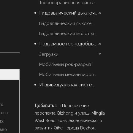
Телеоперационная система
Гидравлический выключатель молот
Гидравлический выключатель марки YZH
Гидравлический молот марки Rammer
Подземное горнодобывающее оборудование
Загрузки
Мобильный рок-разрыв
Мобильный механизированный Scaler
Индивидуальная система стрел
го
Добавить 1 ：
Пересечение
сего
проспекта Qizhong и улицы Mingjia
ых
West Road, зоны экономического
развития Qihe, города Dezhou,
льно