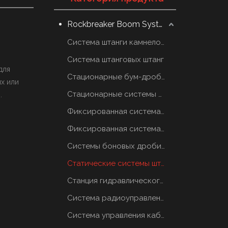
Rockbreaker Boom System
Система штанги камнеломщика
Система штанговых штанг
для
Стационарные бум-дробилки
ых или
Стационарные системы отбойных молотков
.
Фиксированная система грохотов
Фиксированная система грохотов
Системы боновых дробилок
Статические системы штанговых отбойников
Станция гидравлического масла
Система радиоуправления
Система управления кабиной