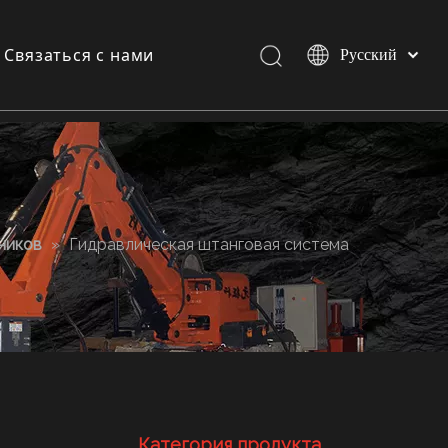
Связаться с нами
Pусский
Español
English
и
и
ников
»
Гидравлическая штанговая система
Категория продукта