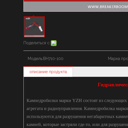
Поделиться с:
Модель:
BH710-100
Марка про
описание продукта
Гидравличес
Камнедробилки марки YZH состоят из следующих к
агрегата и радиоуправления. Камнедробилка марк
используются для разрушения негабаритных камне
камней, которые застряли где-то, или для разруш