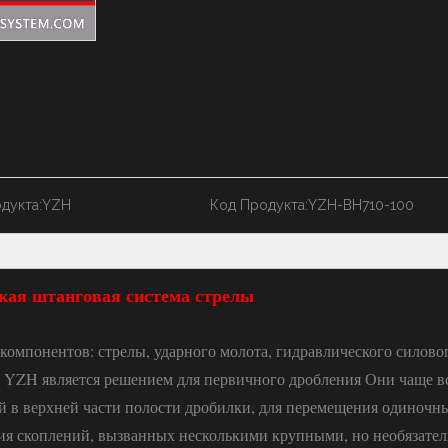
дукта:
YZH
Код Продукта:
YZH-BH710-100
кая штанговая система стрелы
омпонентов: стрелы, ударного молота, гидравлического силово
и YZH является решением для первичного дробления Они чаще в
й в верхней части полости дробилки, для перемещения одиночн
ения скоплений, вызванных несколькими крупными, но необязате