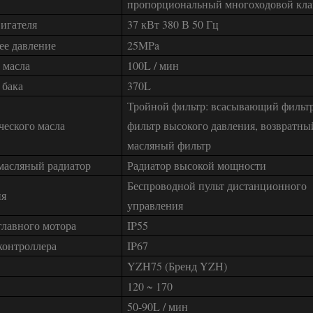
пропорциональный многоходовой кла
вигателя
37 кВт 380 В 50 Гц
ее давление
25MPa
 масла
100L / мин
 бака
370L
Тройной фильтр: всасывающий фильтр
ческого масла
фильтр высокого давления, возвратны
масляный фильтр
масляный радиатор
Радиатор высокой мощности
Беспроводной пульт дистанционного
ия
управления
главного мотора
IP55
контроллера
IP67
YZH75 (Бренд YZH)
120 ~ 170
50-90L / мин