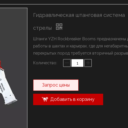
ыключатель марки YZH
олот марки Rammer
Гидравлическая штанговая система
истема стрел
стрелы
Штанги YZH Rockbreaker Booms предназначены 
работы в шахтах и ​​карьерах, где для негабаритн
перекрытых пород требуется вторичный разрыв
Количество:
Запрос цены
Добавить в корзину