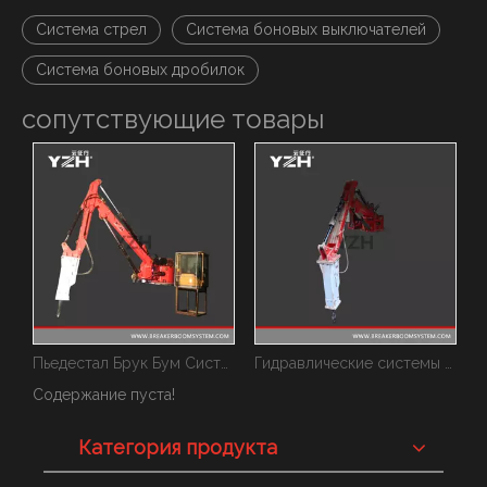
Система стрел
Система боновых выключателей
Система боновых дробилок
сопутствующие товары
едестал Брук Бум Системс
Гидравлические системы выключателя штанги для гираторной дробилки
Стационарный выключатель стрелы
Содержание пуста!
Категория продукта